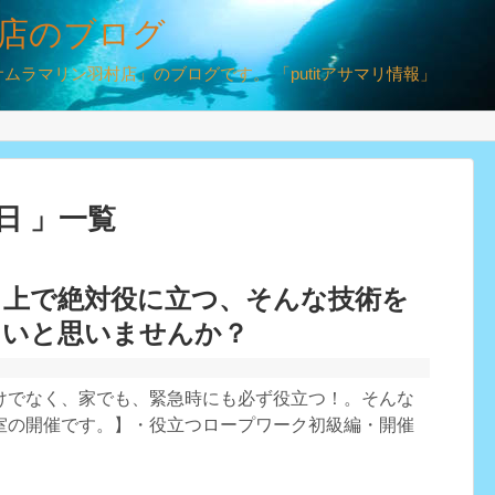
店のブログ
ラマリン羽村店」のブログです。 「putitアサマリ情報」
7日 」一覧
く上で絶対役に立つ、そんな技術を
たいと思いませんか？
けでなく、家でも、緊急時にも必ず役立つ！。そんな
室の開催です。】・役立つロープワーク初級編・開催