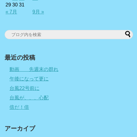
29
30
31
« 7月
9月 »
最近の投稿
動画 先週末の群れ
午後になって更に
台風22号前に
台風が、、、心配
倍だ！倍
アーカイブ