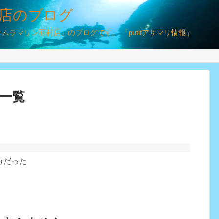
店のブログ
ラマリン羽村店」のブログです。 「putitアサマリ情報」
」一覧
カだった