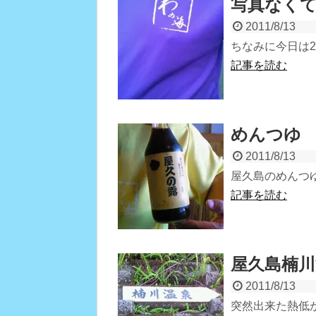
写真なく
2011/8/13
ちなみに今日は
記事を読む
めんつゆ
2011/8/13
屋久島のめんつ
記事を読む
屋久島楠川
2011/8/13
突然出来た熱低