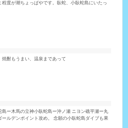
よ程度が潮ちょっぱやです。臥蛇、小臥蛇島にいたっ
、焼酎もうまい、温泉まであって
蛇島ー木馬の立神小臥蛇島ー沖ノ瀬 ニヨン礁平瀬ー丸
ゴールデンポイント攻め。 念願の小臥蛇島ダイブも果