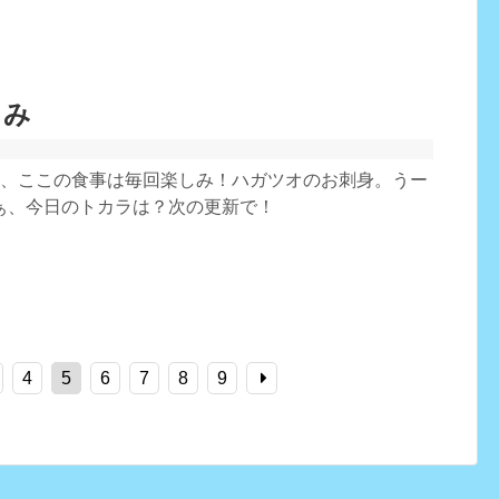
しみ
夜、ここの食事は毎回楽しみ！ハガツオのお刺身。うー
ぁ、今日のトカラは？次の更新で！
4
5
6
7
8
9