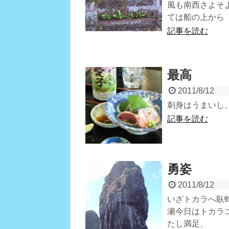
風も南西さよそ
ては船の上から
記事を読む
最高
2011/8/12
刺身はうまいし
記事を読む
勇姿
2011/8/12
いざトカラへ臥
瀬今日はトカラ
たし満足、