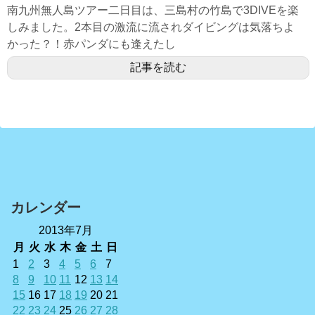
南九州無人島ツアー二日目は、三島村の竹島で3DIVEを楽
しみました。2本目の激流に流されダイビングは気落ちよ
かった？！赤パンダにも逢えたし
記事を読む
カレンダー
2013年7月
月
火
水
木
金
土
日
1
2
3
4
5
6
7
8
9
10
11
12
13
14
15
16
17
18
19
20
21
22
23
24
25
26
27
28