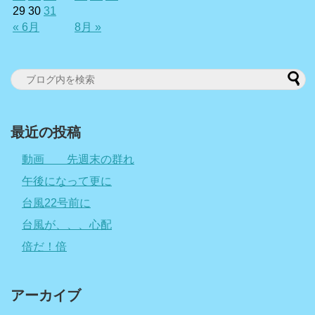
29
30
31
« 6月
8月 »
最近の投稿
動画 先週末の群れ
午後になって更に
台風22号前に
台風が、、、心配
倍だ！倍
アーカイブ