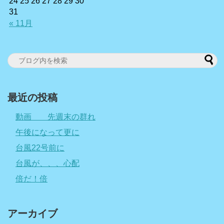
24
25
26
27
28
29
30
31
« 11月
最近の投稿
動画 先週末の群れ
午後になって更に
台風22号前に
台風が、、、心配
倍だ！倍
アーカイブ