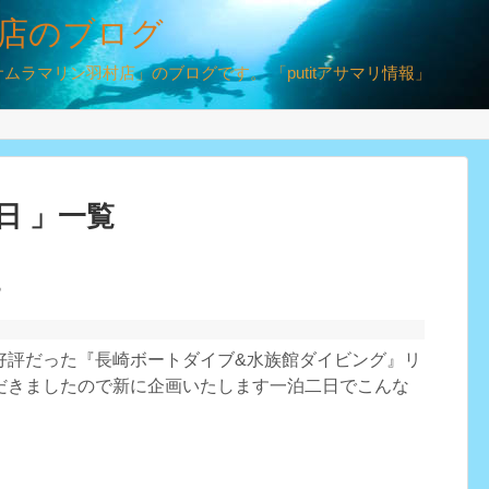
店のブログ
ラマリン羽村店」のブログです。 「putitアサマリ情報」
2日 」一覧
す
好評だった『長崎ボートダイブ&水族館ダイビング』リ
だきましたので新に企画いたします一泊二日でこんな