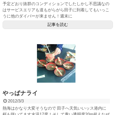
予定どおり抜群のコンディションでしたしかし不思議なの
はサービスエリアも道もがらがら田子に到着してもいっこ
うに他のダイバーが来ません！週末に
記事を読む
やっぱナライ
2012/3/3
熱海はかなり大変そうなので 田子へ天気いいッス港内に
桜も咲いてます水温17度！そして青い透明度20m超えなぜ