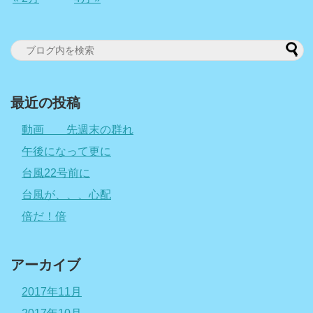
最近の投稿
動画 先週末の群れ
午後になって更に
台風22号前に
台風が、、、心配
倍だ！倍
アーカイブ
2017年11月