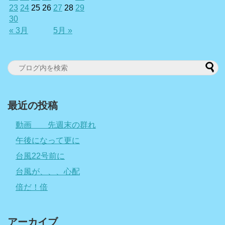
23
24
25
26
27
28
29
30
« 3月
5月 »
最近の投稿
動画 先週末の群れ
午後になって更に
台風22号前に
台風が、、、心配
倍だ！倍
アーカイブ