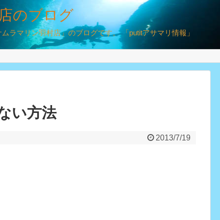
店のブログ
ラマリン羽村店」のブログです。 「putitアサマリ情報」
ない方法
2013/7/19