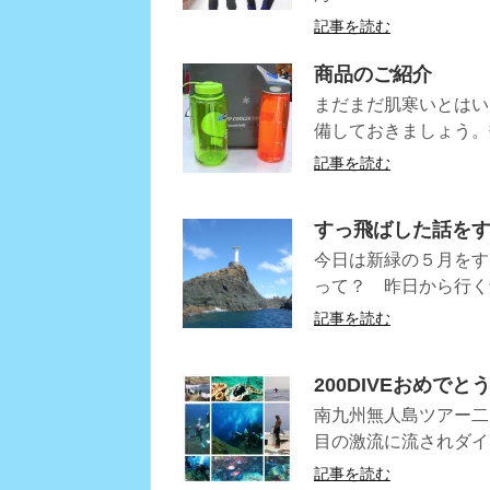
記事を読む
商品のご紹介
まだまだ肌寒いとはい
備しておきましょう。
記事を読む
すっ飛ばした話を
今日は新緑の５月をす
って？ 昨日から行く
記事を読む
200DIVEおめで
南九州無人島ツアー二
目の激流に流されダイ
記事を読む