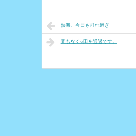
熱海、今日も群れ過ぎ
間もなく○田を通過です。