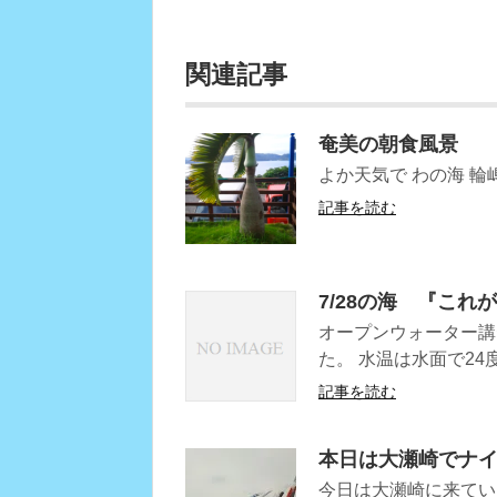
関連記事
奄美の朝食風景
よか天気で わの海 輪
記事を読む
7/28の海 『こ
オープンウォーター講
た。 水温は水面で24
記事を読む
本日は大瀬崎でナ
今日は大瀬崎に来てい