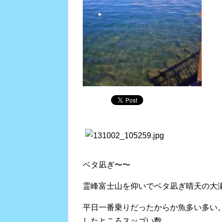
ベタ凪ぎ〜〜
霊峰富士山を仰いでベタ凪ぎ晴天の大
平日一番乗りだったからか魚多い多い
したところスッゴい数。