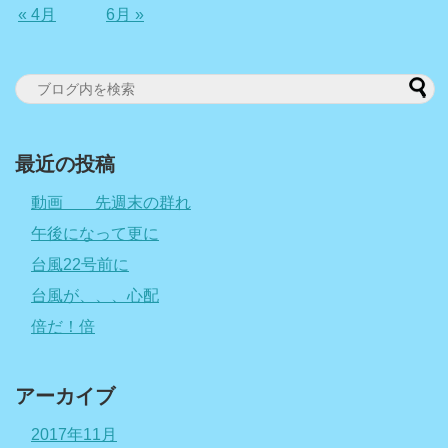
« 4月
6月 »
最近の投稿
動画 先週末の群れ
午後になって更に
台風22号前に
台風が、、、心配
倍だ！倍
アーカイブ
2017年11月