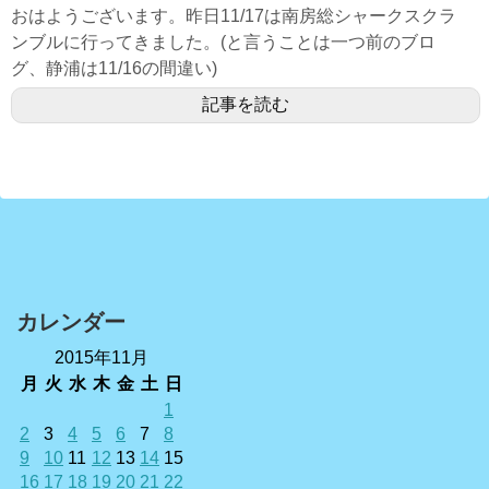
おはようございます。昨日11/17は南房総シャークスクラ
ンブルに行ってきました。(と言うことは一つ前のブロ
グ、静浦は11/16の間違い)
記事を読む
カレンダー
2015年11月
月
火
水
木
金
土
日
1
2
3
4
5
6
7
8
9
10
11
12
13
14
15
16
17
18
19
20
21
22