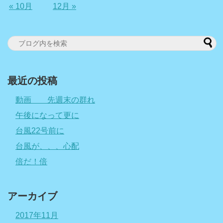
« 10月
12月 »
最近の投稿
動画 先週末の群れ
午後になって更に
台風22号前に
台風が、、、心配
倍だ！倍
アーカイブ
2017年11月