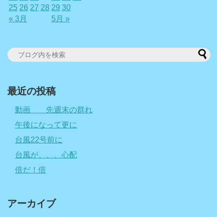
25
26
27
28
29
30
« 3月
5月 »
最近の投稿
動画 先週末の群れ
午後になって更に
台風22号前に
台風が、、、心配
倍だ！倍
アーカイブ