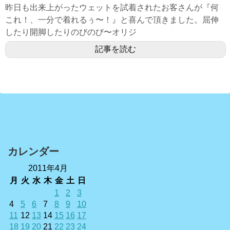
昨日も出来上がったウェットを試着されたお客さんが『何
これ！、一分で着れるぅ〜！』と喜んで頂きました。屈伸
したり開脚したりのびのび〜オリジ
記事を読む
カレンダー
2011年4月
月
火
水
木
金
土
日
1
2
3
4
5
6
7
8
9
10
11
12
13
14
15
16
17
18
19
20
21
22
23
24