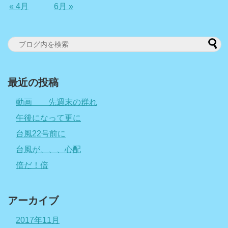
« 4月
6月 »
最近の投稿
動画 先週末の群れ
午後になって更に
台風22号前に
台風が、、、心配
倍だ！倍
アーカイブ
2017年11月