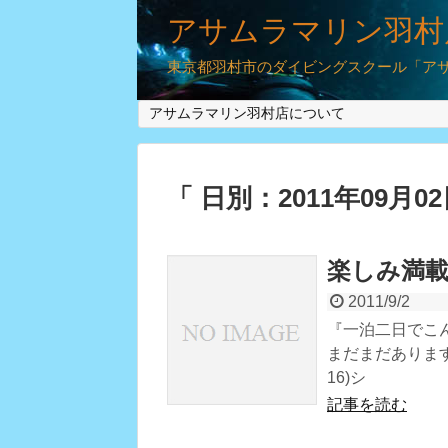
アサムラマリン羽村
東京都羽村市のダイビングスクール「アサム
アサムラマリン羽村店について
「 日別：2011年09月0
楽しみ満
2011/9/2
『一泊二日でこ
まだまだあります
16)シ
記事を読む