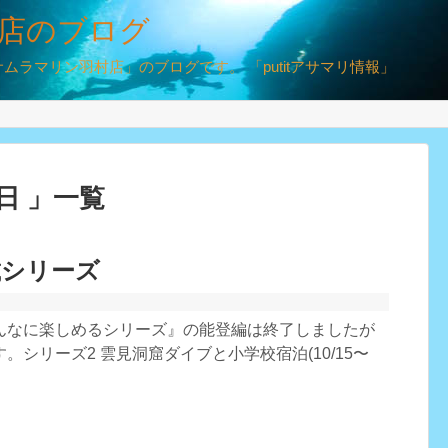
店のブログ
ラマリン羽村店」のブログです。 「putitアサマリ情報」
2日 」一覧
載シリーズ
んなに楽しめるシリーズ』の能登編は終了しましたが
。シリーズ2 雲見洞窟ダイブと小学校宿泊(10/15〜