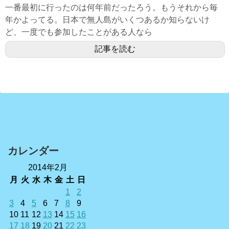
一番最初に行ったのは何年前だったろう。もうそれから毎
年かよってる。日本で無人島がいくつあるか知らないけ
ど、一度でも参加したことがある人なら
記事を読む
カレンダー
2014年2月
月
火
水
木
金
土
日
1
2
3
4
5
6
7
8
9
10
11
12
13
14
15
16
17
18
19
20
21
22
23