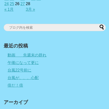
24
25
26
27
28
« 1月
3月 »
最近の投稿
動画 先週末の群れ
午後になって更に
台風22号前に
台風が、、、心配
倍だ！倍
アーカイブ