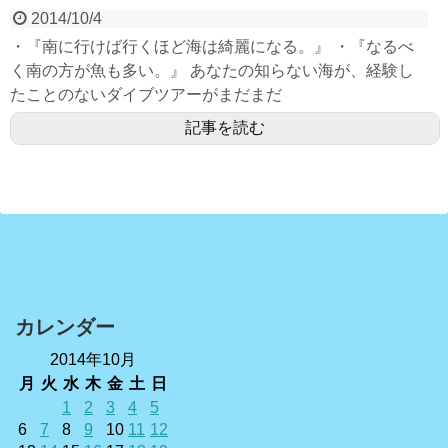
2014/10/4
・『南に行けば行くほど海は綺麗になる。』 ・『なるべ
く南の方が魚も多い。』 あなたの知らない海が、経験し
たことのないダイブツアーがまだまだ
記事を読む
カレンダー
2014年10月
月
火
水
木
金
土
日
1
2
3
4
5
6
7
8
9
10
11
12