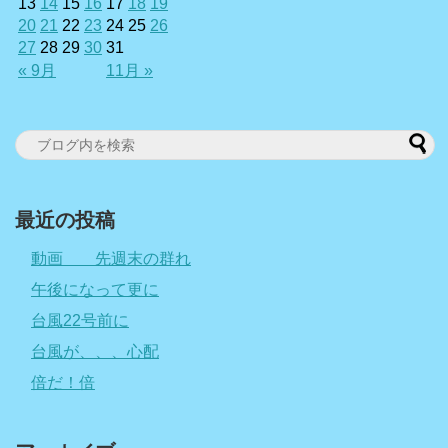
13
14
15
16
17
18
19
20
21
22
23
24
25
26
27
28
29
30
31
« 9月
11月 »
最近の投稿
動画 先週末の群れ
午後になって更に
台風22号前に
台風が、、、心配
倍だ！倍