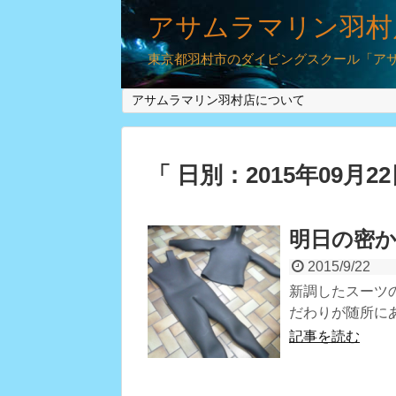
アサムラマリン羽村
東京都羽村市のダイビングスクール「アサム
アサムラマリン羽村店について
「 日別：2015年09月2
明日の密
2015/9/22
新調したスーツ
だわりが随所に
記事を読む