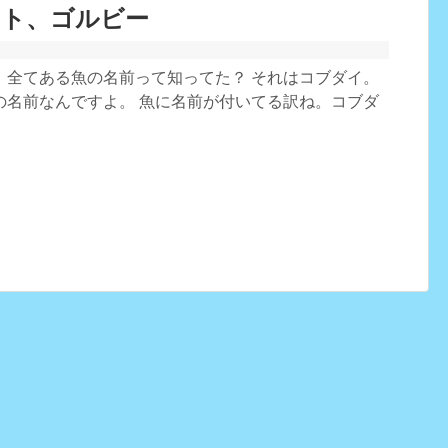
マト、ゴルビー
、全てある魚の名前って知ってた？ それはコブダイ。
の名前なんですよ。 魚に名前が付いてる訳ね。コブダ