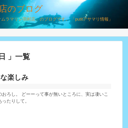
店のブログ
ラマリン羽村店」のブログです。 「putitアサマリ情報」
2日 」一覧
かな楽しみ
のおろし。 どーーって事が無いところに、実は凄いこ
あったりして。