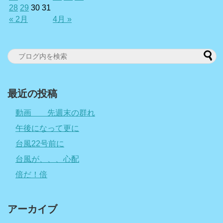
28
29
30
31
« 2月
4月 »
最近の投稿
動画 先週末の群れ
午後になって更に
台風22号前に
台風が、、、心配
倍だ！倍
アーカイブ