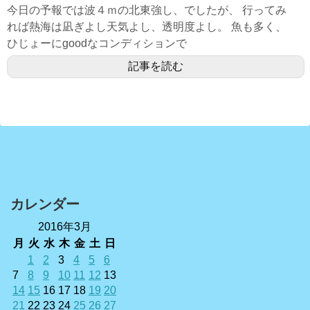
今日の予報では波４ｍの北東強し、でしたが、 行ってみ
れば熱海は凪ぎよし天気よし、透明度よし。 魚も多く、
ひじょーにgoodなコンディションで
記事を読む
カレンダー
2016年3月
月
火
水
木
金
土
日
1
2
3
4
5
6
7
8
9
10
11
12
13
14
15
16
17
18
19
20
21
22
23
24
25
26
27