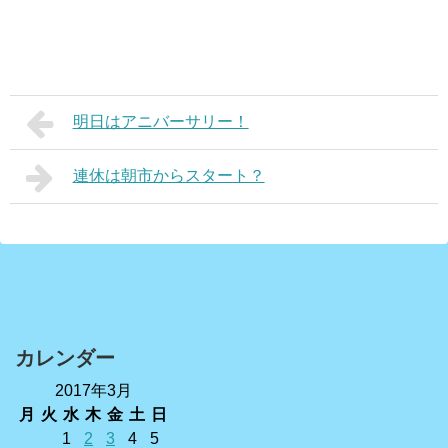
明日はアニバーサリー！
連休は朝市からスタート？
カレンダー
2017年3月
月
火
水
木
金
土
日
1
2
3
4
5