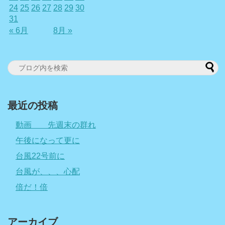
24
25
26
27
28
29
30
31
« 6月
8月 »
最近の投稿
動画 先週末の群れ
午後になって更に
台風22号前に
台風が、、、心配
倍だ！倍
アーカイブ