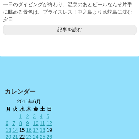
一日のダイビングが終わり、温泉のあとビールなんぞ片手
に眺める景色は、プライスレス！中之島より臥蛇島に沈む
夕日
記事を読む
カレンダー
2011年6月
月
火
水
木
金
土
日
1
2
3
4
5
6
7
8
9
10
11
12
13
14
15
16
17
18
19
20
21
22
23
24
25
26