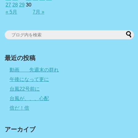
27
28
29
30
« 5月
7月 »
最近の投稿
動画 先週末の群れ
午後になって更に
台風22号前に
台風が、、、心配
倍だ！倍
アーカイブ