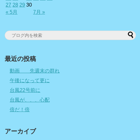
27
28
29
30
« 5月
7月 »
最近の投稿
動画 先週末の群れ
午後になって更に
台風22号前に
台風が、、、心配
倍だ！倍
アーカイブ