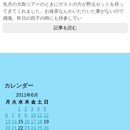
先月の大島ツアーのときにゲストの方が野点セットを持っ
てきてくれました。お抹茶なんかいただいた事がないので
感激。昨日の田子の時にも持参してい
記事を読む
カレンダー
2011年6月
月
火
水
木
金
土
日
1
2
3
4
5
6
7
8
9
10
11
12
13
14
15
16
17
18
19
20
21
22
23
24
25
26