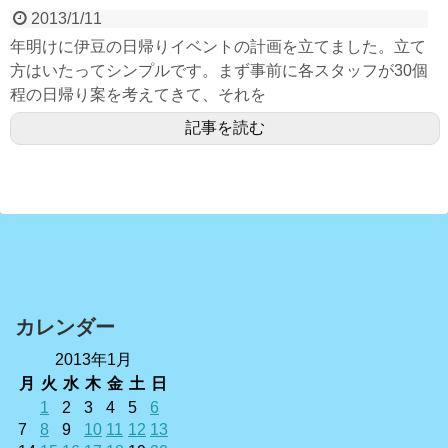
2013/1/11
年明けに伊豆の日帰りイベントの計画を立てました。立て
方はいたってシンプルです。まず事前に各スタッフが30個
程の日帰り案を考えてきて、それを
記事を読む
カレンダー
2013年1月
月
火
水
木
金
土
日
1
2
3
4
5
6
7
8
9
10
11
12
13