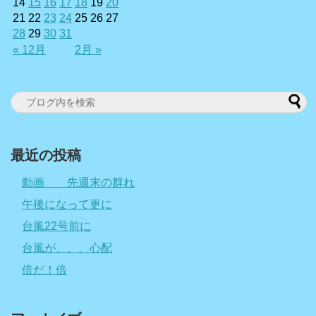
14
15
16
17
18
19
20
21
22
23
24
25
26
27
28
29
30
31
« 12月
2月 »
最近の投稿
動画 先週末の群れ
午後になって更に
台風22号前に
台風が、、、心配
倍だ！倍