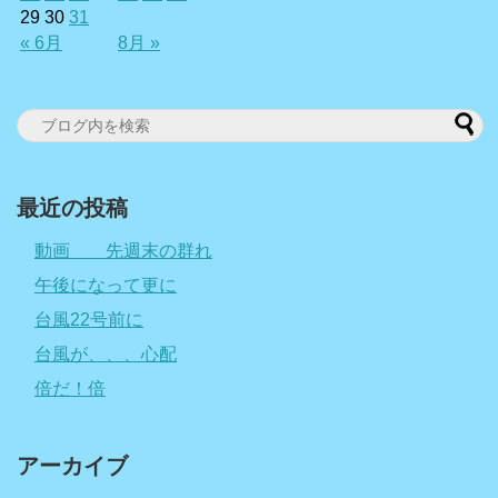
29
30
31
« 6月
8月 »
最近の投稿
動画 先週末の群れ
午後になって更に
台風22号前に
台風が、、、心配
倍だ！倍
アーカイブ