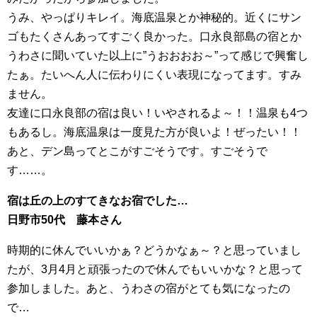
うみ、やっぱりキレイ。海底温泉とか神秘的。近くにサン
ゴもたくさんあってすごく良かった。口永良部島の宿とか
うわさに聞いていた以上に”うおおおお～”って感じで興奮し
たぁ。たいへん人に伝わりにくい表現になってます。すみ
ません。
友達に口永良部の宿は良い！いやされるよ～！！温泉も4つ
もあるし。海底温泉は一度見た方が良いよ！ぜったい！！
あと、デン島ってとこがすごそうです。すごそうで
す……。
宿は丘の上のすてきなお宿でした…
日野市50代 藤本さん
時期的に休んでいいかぁ？どうかなぁ～？と思っていまし
たが、3月4月と頑張ったので休んでもいいかな？と思って
参加しました。あと、うわさの宿がとても気になったの
で…