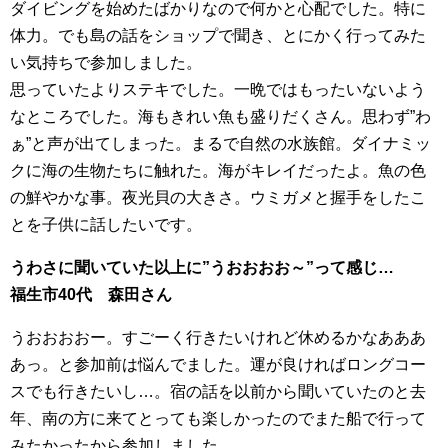
ダイビングを始めたばかりなので何かと心配でした。特に
体力。でも島の話をショップで聞き、とにかく行ってみた
い気持ちで参加しました。
思っていたよりステキでした。一晩ではもったいないよう
なところでした。海もきれい魚も盛りだくさん。思わず”わ
ぁ”と声が出てしまった。まるで自然の水族館。ダイナミッ
クに海の生物たちに触れた。海がキレイだったよ。魚の色
の鮮やかな事。夜光貝の大きさ。ウミガメと握手をしたこ
とを子供に話したいです。
うわさに聞いていた以上に”うおおおお～”って感じ…
福生市40代 森田さん
うおおおおー。すごーく行きたいけれど休めるかなあああ
あっ。と参加前は悩んでました。運が良ければロングコー
スでも行きたいし…。宿の話を以前から聞いていたのと去
年、南の方に来てとっても楽しかったのでまた船で行って
みたかったから参加しました。