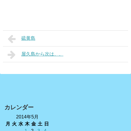
硫黄島
屋久島から次は、、
カレンダー
2014年5月
月
火
水
木
金
土
日
1
2
3
4