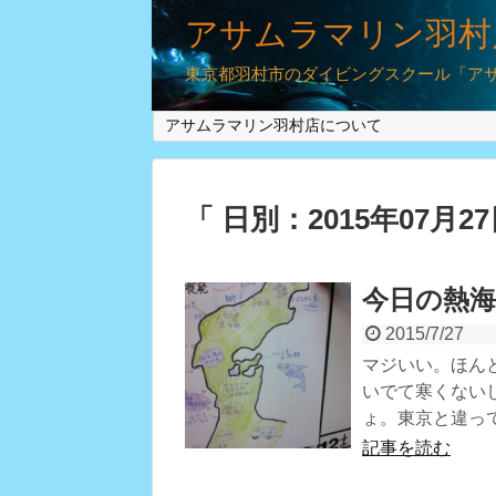
アサムラマリン羽村
東京都羽村市のダイビングスクール「アサム
アサムラマリン羽村店について
「 日別：2015年07月2
今日の熱海
2015/7/27
マジいい。ほん
いでて寒くない
ょ。東京と違っ
記事を読む