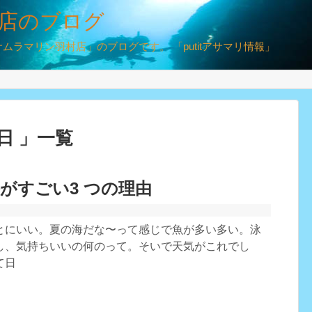
店のブログ
ラマリン羽村店」のブログです。 「putitアサマリ情報」
7日 」一覧
がすごい3 つの理由
とにいい。夏の海だな〜って感じで魚が多い多い。泳
し、気持ちいいの何のって。そいで天気がこれでし
て日