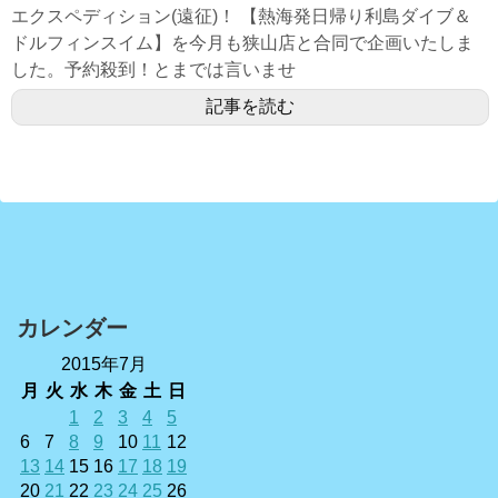
エクスペディション(遠征)！ 【熱海発日帰り利島ダイブ＆
ドルフィンスイム】を今月も狭山店と合同で企画いたしま
した。予約殺到！とまでは言いませ
記事を読む
カレンダー
2015年7月
月
火
水
木
金
土
日
1
2
3
4
5
6
7
8
9
10
11
12
13
14
15
16
17
18
19
20
21
22
23
24
25
26