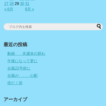
27
28
29
30
31
« 6月
8月 »
最近の投稿
動画 先週末の群れ
午後になって更に
台風22号前に
台風が、、、心配
倍だ！倍
アーカイブ