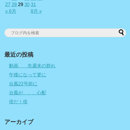
27
28
29
30
31
« 6月
8月 »
最近の投稿
動画 先週末の群れ
午後になって更に
台風22号前に
台風が、、、心配
倍だ！倍
アーカイブ