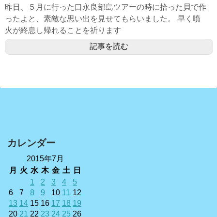
昨日、５月に行った口永良部島ツアーの時に拾った貝で作
ったよと、素敵な思い出を見せてもらいました。 早く噴
火が終息し帰れることを祈ります
記事を読む
カレンダー
2015年7月
月
火
水
木
金
土
日
1
2
3
4
5
6
7
8
9
10
11
12
13
14
15
16
17
18
19
20
21
22
23
24
25
26