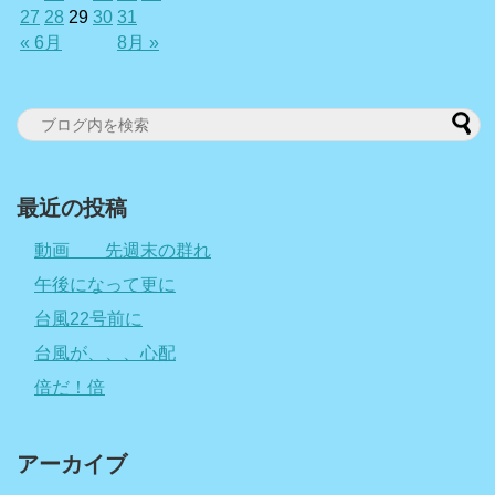
27
28
29
30
31
« 6月
8月 »
最近の投稿
動画 先週末の群れ
午後になって更に
台風22号前に
台風が、、、心配
倍だ！倍
アーカイブ