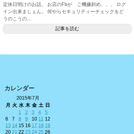
定休日明けのお話。 お店のFbが ご機嫌斜め、、、 ログ
イン出来ましぇん。 何やらセキュリティーチェックをど
うのこうの…
記事を読む
カレンダー
2015年7月
月
火
水
木
金
土
日
1
2
3
4
5
6
7
8
9
10
11
12
13
14
15
16
17
18
19
20
21
22
23
24
25
26