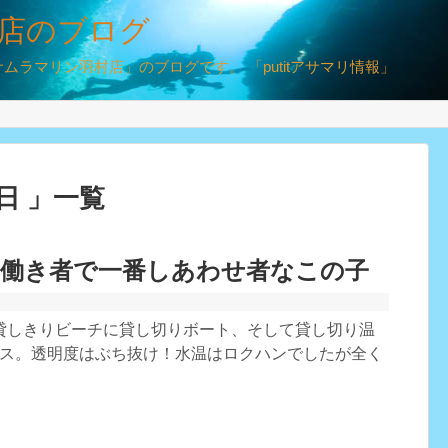
店のブログ
ラマリン羽村店」のブログです。 「putitアサマリ情報」
0日 」一覧
番働き者で一番しあわせ者なこの子
貸しきりビーチに貸し切りボート、そして貸し切り温
ッス。透明度はぶち抜け！水温はロクハンでしたが全く