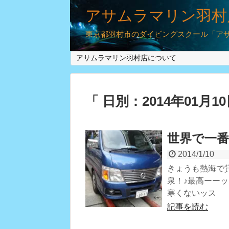
アサムラマリン羽村
東京都羽村市のダイビングスクール「アサム
アサムラマリン羽村店について
「 日別：2014年01月1
世界で一
2014/1/10
きょうも熱海で
泉！♪最高ーー
寒くないッス
記事を読む