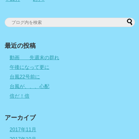
最近の投稿
動画 先週末の群れ
午後になって更に
台風22号前に
台風が、、、心配
倍だ！倍
アーカイブ
2017年11月