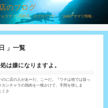
店のブログ
ラマリン羽村店」のブログです。 「putitアサマリ情報」
3日 」一覧
事処は嫌になりますよ。
いのに店の人があ〜だ、こ〜だ。『ウチは他では扱っ
ラカンチャラの鶏肉を一晩かけて、手間を惜しま
たくさ