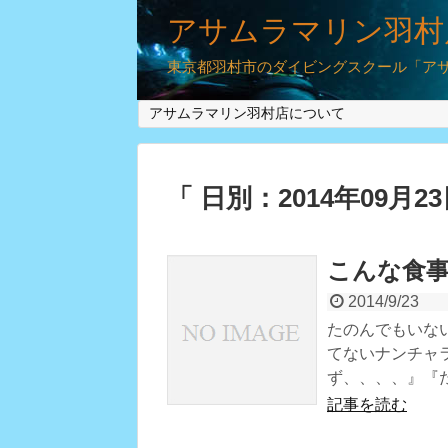
アサムラマリン羽村
東京都羽村市のダイビングスクール「アサム
アサムラマリン羽村店について
「 日別：2014年09月2
こんな食
2014/9/23
たのんでもいな
てないナンチャ
ず、、、、』『
記事を読む