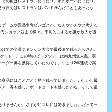
、その前はレストランだったり、市民ホールだったり。
そう言えばレストランはバンド呼んだこともあったな
にゲームや景品争奪ビンゴとか、なんやかんやと考える
0円ショップ並まで様々。平均的にするか誰か数人が勝
掛けての全員ジヤンケン大会で最後まで残ったＫさん。
にゲット！。この時のビッグツアーは南九州無人島。実
オーダー券を獲得していたのです。つまり2年連続で高
額商品にはことごとく勝ち残っていました。がしかし最
ツアー券も逃し、ボートコートも逃したかな。そして最
ありませんか。さすがにコレには驚きました。だって三