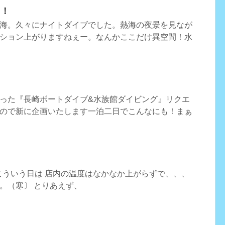
よ！
海。久々にナイトダイブでした。熱海の夜景を見なが
ション上がりますねぇー。なんかここだけ異空間！水
った『長崎ボートダイブ&水族館ダイビング』リクエ
ので新に企画いたします一泊二日でこんなにも！まぁ
 こういう日は 店内の温度はなかなか上がらずで、、、
。（寒〕 とりあえず、