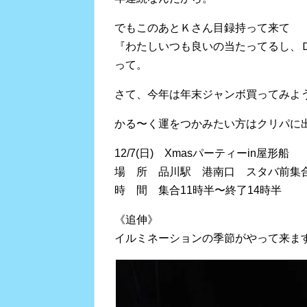
でもこのあとＫさん目録持って来て
『わたしいつも良いの当たってるし、
って。
さて、今年は年末ジャンボ買ってみよ
かる〜く運をつかみたい方はクリパに出
12/7(日) Xmasパーティーin屋形船
場 所 品川駅 港南口 スタバ前集
時 間 集合11時半〜終了14時半
《追伸》
イルミネーションの季節がやって来ま