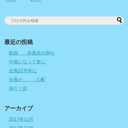
最近の投稿
動画 先週末の群れ
午後になって更に
台風22号前に
台風が、、、心配
倍だ！倍
アーカイブ
2017年11月