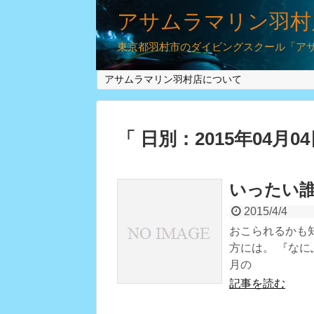
アサムラマリン羽村
東京都羽村市のダイビングスクール「アサム
アサムラマリン羽村店について
「 日別：2015年04月0
いったい
2015/4/4
おこられるかも
方には。 『なに
月の
記事を読む