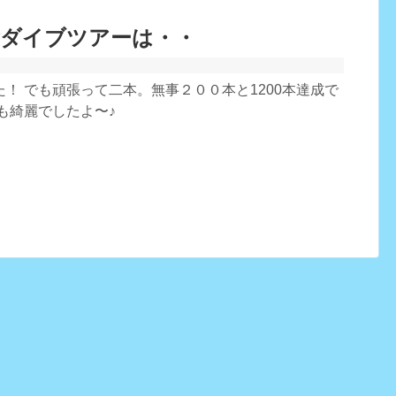
念ダイブツアーは・・
！ でも頑張って二本。無事２００本と1200本達成で
も綺麗でしたよ〜♪