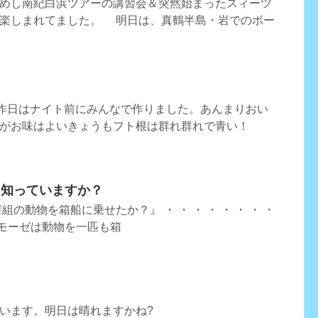
めし南紀白浜ツアーの講習会＆突然始まったスィーツ
様楽しまれてました。 明日は、真鶴半島・岩でのボー
め昨日はナイト前にみんなで作りました。あんまりおい
がお味はよいきょうもフト根は群れ群れで青い！
、知っていますか？
の動物を箱船に乗せたか？』 ・ ・ ・ ・ ・ ・ ・ ・
. 『モーゼは動物を一匹も箱
います。明日は晴れますかね?