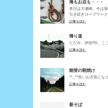
海もお店も・・・
本日は大瀬崎。今は海
引き続きロープワーク
記事を読む
帰り道
ただ今、伊吹PA。こ
記事を読む
能登の朝焼け
*^_^*良いお天気にな
記事を読む
新そば