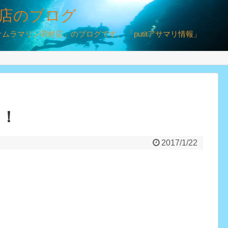
店のブログ
ラマリン羽村店」のブログです。 「putitアサマリ情報」
た！
2017/1/22