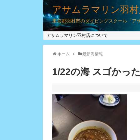
アサムラマリン羽村
東京都羽村市のダイビングスクール「アサム
アサムラマリン羽村店について
ホーム
最新海情報
1/22の海 スゴかっ