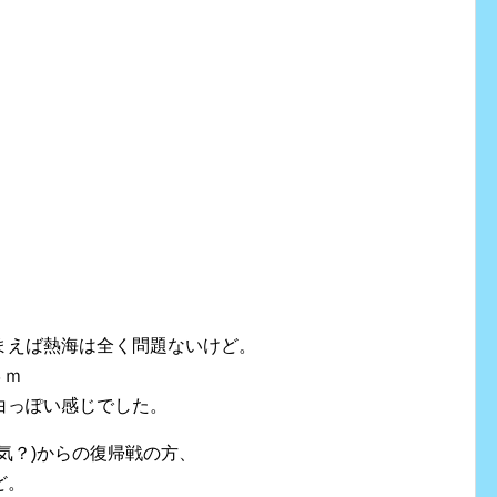
まえば熱海は全く問題ないけど。
３ｍ
白っぽい感じでした。
気？)からの復帰戦の方、
ど。