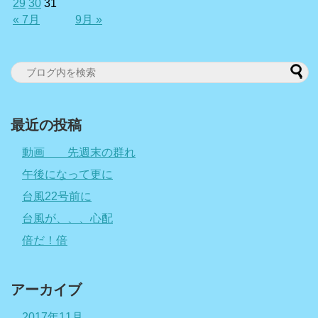
29
30
31
« 7月
9月 »
最近の投稿
動画 先週末の群れ
午後になって更に
台風22号前に
台風が、、、心配
倍だ！倍
アーカイブ
2017年11月