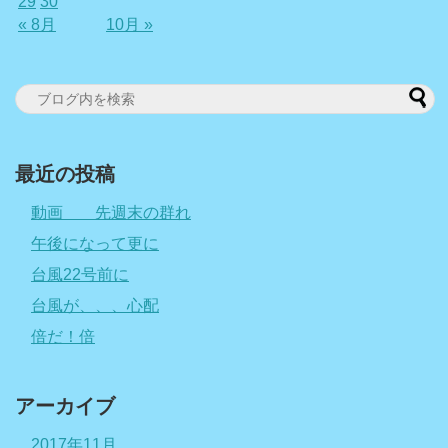
29
30
« 8月
10月 »
最近の投稿
動画 先週末の群れ
午後になって更に
台風22号前に
台風が、、、心配
倍だ！倍
アーカイブ
2017年11月