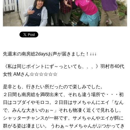
先週末の南房総2daysお声が届きました！↓↓↓
《私は同じポイントにず～っといても、、、》羽村市40代
女性 AMさん☆☆☆☆☆☆
是非とも、行きたい所だったので楽しみでした。
２日間も南房総を満喫出来て、それも違う場所で・・・初
日はコブダイやモロコ。２日目はサメちゃんにエイ「なん
で、みんな大きいのぉ～」それも物凄く近くで見れるし。
シャッターチャンスが一杯です。サメちゃんやエイが餌に
群がる姿は凄まじい。 うわぁ～サメちゃんがぶつかってき