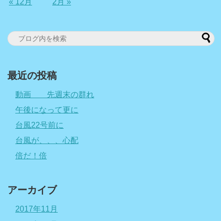
« 12月
2月 »
最近の投稿
動画 先週末の群れ
午後になって更に
台風22号前に
台風が、、、心配
倍だ！倍
アーカイブ
2017年11月