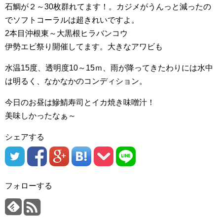
石鯛が２～30枚群れてます！。カジメがうんっと減ったの
でソフトコーラルは超きれいですよ。
2本目沖根東～大黒根ヒラバンコウ
伊勢エビ祭り開催してます。大きなアワビも
水温15度、透明度10～15ｍ、雨が降ってきたわりには水中
は明るく、なかなかのコンディション。
今日のお昼は鰺鯖寿司とイカ焼き味噌汁！
美味しかったなぁ～
シェアする
フォローする