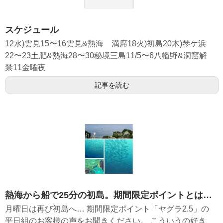
スケジュール
12水)雲見15〜16雲見&熱海 満席18火)初島20木)琴ケ浜
22〜23土肥&熱海28〜30秘境三島11/5〜6八幡野&洞窟解
禁11金曜夜
記事を読む
熱海から船で25分の初島。期間限定ポイントとは…
月曜日は再び初島へ… 期間限定ポイント「ヤグラ2.5」の
平日組のお客様の声をお聞きください。 こういうの好き