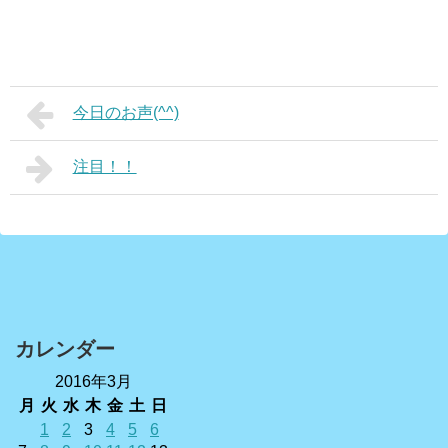
今日のお声(^^)
注目！！
カレンダー
2016年3月
月
火
水
木
金
土
日
1
2
3
4
5
6