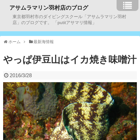
アサムラマリン羽村店のブログ
東京都羽村市のダイビングスクール「アサムラマリン羽村
店」のブログです。 「putitアサマリ情報」
ホーム
最新海情報
やっぱ伊豆山はイカ焼き味噌汁
2016/3/28