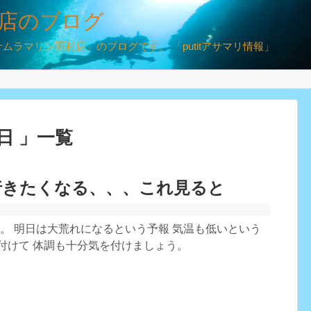
店のブログ
ラマリン羽村店」のブログです。 「putitアサマリ情報」
0日 」一覧
行きたくなる、、、これ見ると
。 明日は大荒れになるという予報 気温も低いという
付けて 体調も十分気を付けましょう。