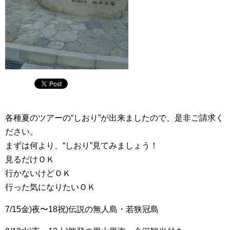
各種夏のツアーの“しおり”が出来ましたので、是非ご請求く
ださい。
まずは何より、“しおり”見てみましょう！
見るだけＯＫ
行かないけどＯＫ
行った気になりたいＯＫ
7/15金)夜〜18祝)伝説の無人島・若狭冠島