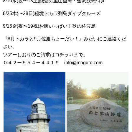
8/10水)夜〜13土)能登の里山里海・金沢観光付き
8/25木)〜28日)秘境トカラ列島ダイブクルーズ
9/16金)夜〜19祝)お腹いっぱい！秋の佐渡島
『8月トカラと9月佐渡ちょーだい！』みたいにご連絡くだ
さい。
ツアーしおりのご請求はコチラ↓↓まで。
０４２ー５５４ー４４１９ info@moguro.com